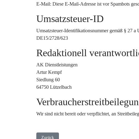
E-Mail:
Diese E-Mail-Adresse ist vor Spambots gesc
Umsatzsteuer-ID
Umsatzsteuer-Identifikationsnummer gemäß § 27 a 
DE15/2728/623
Redaktionell verantwortl
AK Dienstleistungen
Artur Kempf
Siedlung 60
64750 Lützelbach
Verbraucher­streit­beilegun
Wir sind nicht bereit oder verpflichtet, an Streitbei
Vorheriger Beitrag: Disclaimer
Zurück