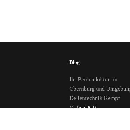
Blog
Ihr Beulendoktor für
Obernburg und Umgebun
Dellentechnik Kempf
11. Juni 2025
8109213
Lackdoktor – Kleine